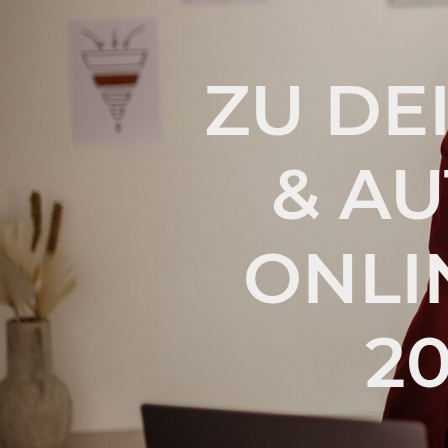
ZU DE
& A
ONLI
2