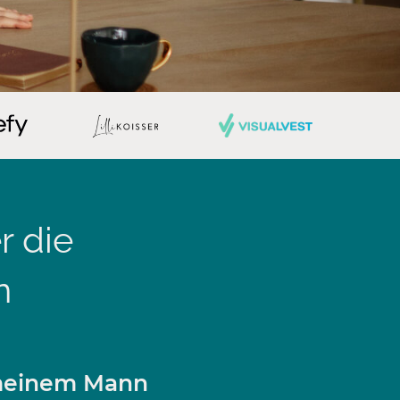
 die
n
 meinem Mann