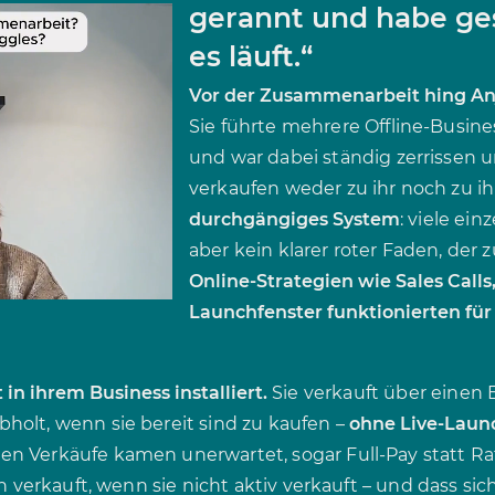
gerannt und habe ges
es läuft.“
Vor der Zusammenarbeit hing Anja
Sie führte mehrere Offline-Busine
und war dabei ständig zerrissen u
verkaufen weder zu ihr noch zu ih
durchgängiges System
: viele ei
aber kein klarer roter Faden, der 
Online-Strategien wie Sales Call
Launchfenster funktionierten für
in ihrem Business installiert.
Sie verkauft über einen 
olt, wenn sie bereit sind zu kaufen –
ohne Live-Laun
sten Verkäufe kamen unerwartet, sogar Full-Pay statt 
n verkauft, wenn sie nicht aktiv verkauft – und dass sic