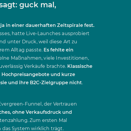
agt: guck mal,
 in einer dauerhaften Zeitspirale fest.
sses, hatte Live-Launches ausprobiert
nd unter Druck, weil diese Art zu
rem Alltag passte.
Es fehlte ein
nzelne Maßnahmen, viele Investitionen,
zuverlässig Verkäufe brachte.
Klassische
s, Hochpreisangebote und kurze
 sie und ihre B2C-Zielgruppe nicht
.
Evergreen-Funnel, der Vertrauen
ches, ohne Verkaufsdruck und
Ratenzahlung. Zum ersten Mal
h das System wirklich trägt.