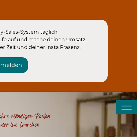
ly-Sales-System täglich
äufe auf und mache deinen Umsatz
r Zeit und deiner Insta Präsenz.
anmelden
ohne ständiges Posten
oder live Launchen