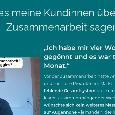
s meine Kundinnen über
Zusammenarbeit sage
„Ich habe mir vier W
gegönnt und es war t
Monat.“
Vor der Zusammenarbeit hatte Ann
und mehrere Produkte im Markt.
fehlende Gesamtsystem
: viele e
klarer, zusammenhängender Weg, d
wünschte sich kein weiteres Ma
auf Augenhöhe
– jemanden, der in