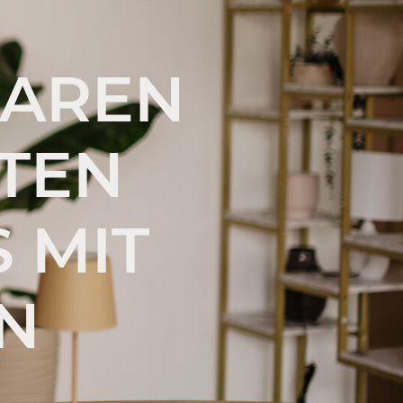
BAREN
RTEN
 MIT
N