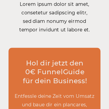
Lorem ipsum dolor sit amet,
consetetur sadipscing elitr,
sed diam nonumy eirmod
tempor invidunt ut labore et.
Hol dir jetzt den
0€ FunnelGuide
für dein Business!
Entfessle deine Zeit vom Umsatz
und baue dir ein plancares,