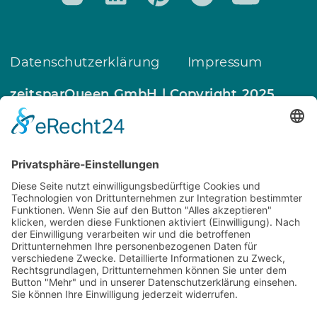
Datenschutzerklärung
Impressum
zeitsparQueen GmbH | Copyright 2025
Wir verwenden die im Rahmen der Anmeldung
zu unserem kostenlosen Webinar erhobene
E‑Mail‑Adresse, um Sie per E‑Mail über inhaltlich
ähnliche eigene Angebote zu informieren,
insbesondere zu weiteren Terminen,
Vertiefungen und ergänzenden Leistungen in
den Bereichen Coaching und digitale Beratung.
Die Verarbeitung erfolgt auf Grundlage von § 7
Abs. 3 UWG. Sie können der Verwendung Ihrer
E‑Mail‑Adresse zu Werbezwecken jederzeit mit